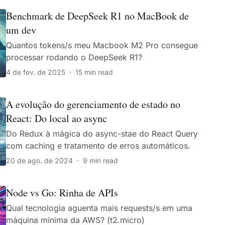
Benchmark de DeepSeek R1 no MacBook de
um dev
Quantos tokens/s meu Macbook M2 Pro consegue
processar rodando o DeepSeek R1?
4 de fev. de 2025
·
15 min read
A evolução do gerenciamento de estado no
React: Do local ao async
Do Redux à mágica do async-stae do React Query
com caching e tratamento de erros automáticos.
20 de ago. de 2024
·
9 min read
Node vs Go: Rinha de APIs
Qual tecnologia aguenta mais requests/s em uma
máquina mínima da AWS? (t2.micro)