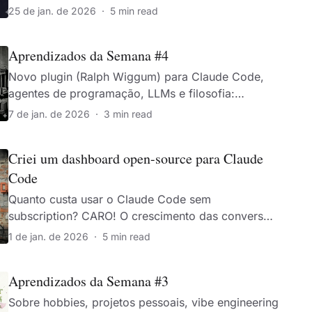
virar estatística de segurança.
25 de jan. de 2026
·
5 min read
Aprendizados da Semana #4
Novo plugin (Ralph Wiggum) para Claude Code,
agentes de programação, LLMs e filosofia:
Heráclito, Sofistas e Sócrates.
7 de jan. de 2026
·
3 min read
Criei um dashboard open-source para Claude
Code
Quanto custa usar o Claude Code sem
subscription? CARO! O crescimento das conversas
é exponencial ou linear?
1 de jan. de 2026
·
5 min read
Aprendizados da Semana #3
Sobre hobbies, projetos pessoais, vibe engineering