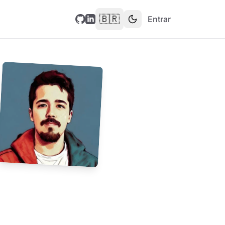
🇧🇷
Entrar