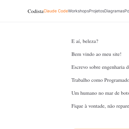
Codista
Claude Code
Workshops
Projetos
Diagramas
Po
E aí, beleza?
Bem vindo ao meu site!
Escrevo sobre engenharia de
Trabalho como Programador
Um humano no mar de bots
Fique à vontade, não repar