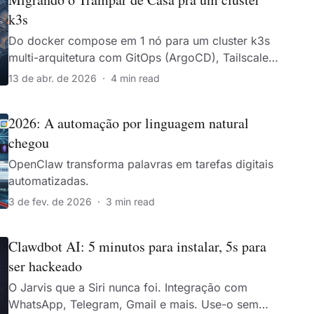
k3s
Do docker compose em 1 nó para um cluster k3s
multi-arquitetura com GitOps (ArgoCD), Tailscale
mesh, Cloudflare Tunnel e custo de R$0.
13 de abr. de 2026
·
4 min read
2026: A automação por linguagem natural
chegou
OpenClaw transforma palavras em tarefas digitais
automatizadas.
3 de fev. de 2026
·
3 min read
Clawdbot AI: 5 minutos para instalar, 5s para
ser hackeado
O Jarvis que a Siri nunca foi. Integração com
WhatsApp, Telegram, Gmail e mais. Use-o sem