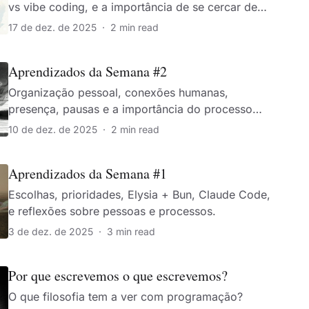
vs vibe coding, e a importância de se cercar de
pessoas boas.
17 de dez. de 2025
·
2 min read
Aprendizados da Semana #2
Organização pessoal, conexões humanas,
presença, pausas e a importância do processo
além do objetivo.
10 de dez. de 2025
·
2 min read
Aprendizados da Semana #1
Escolhas, prioridades, Elysia + Bun, Claude Code,
e reflexões sobre pessoas e processos.
3 de dez. de 2025
·
3 min read
Por que escrevemos o que escrevemos?
O que filosofia tem a ver com programação?