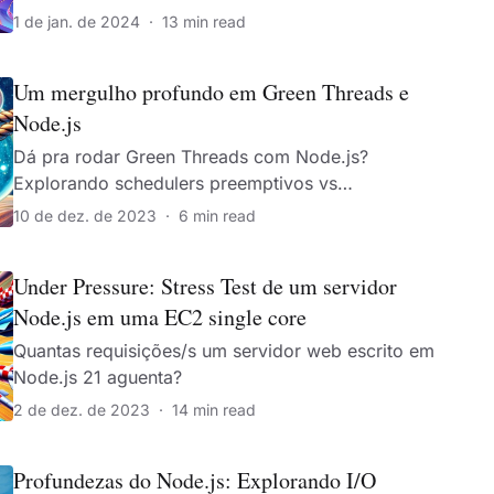
1 de jan. de 2024
·
13 min read
Um mergulho profundo em Green Threads e
Node.js
Dá pra rodar Green Threads com Node.js?
Explorando schedulers preemptivos vs
cooperativos.
10 de dez. de 2023
·
6 min read
Under Pressure: Stress Test de um servidor
Node.js em uma EC2 single core
Quantas requisições/s um servidor web escrito em
Node.js 21 aguenta?
2 de dez. de 2023
·
14 min read
Profundezas do Node.js: Explorando I/O