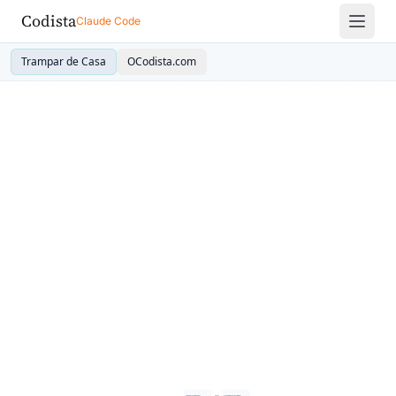
Codista
Claude Code
Trampar de Casa
OCodista.com
External Secrets
1Password Connect