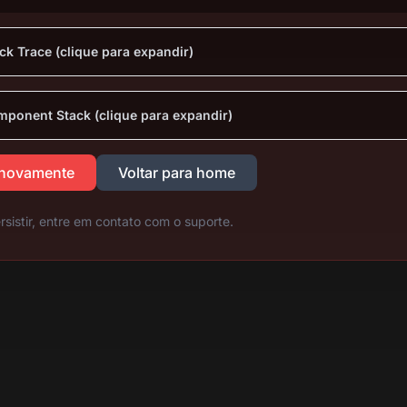
ck Trace (clique para expandir)
ponent Stack (clique para expandir)
 novamente
Voltar para home
rsistir, entre em contato com o suporte.