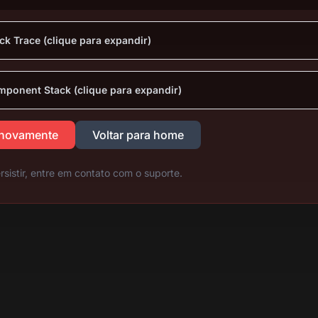
ck Trace (clique para expandir)
ponent Stack (clique para expandir)
 novamente
Voltar para home
rsistir, entre em contato com o suporte.