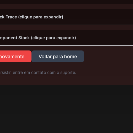
ck Trace (clique para expandir)
ponent Stack (clique para expandir)
 novamente
Voltar para home
rsistir, entre em contato com o suporte.