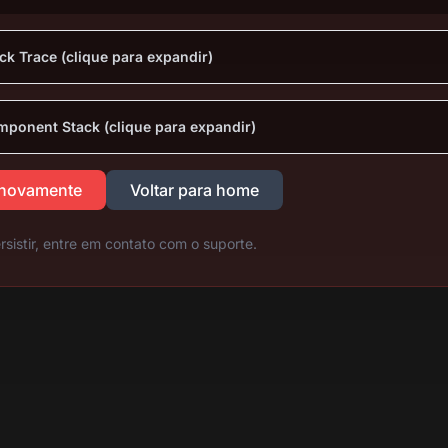
ck Trace (clique para expandir)
ponent Stack (clique para expandir)
 novamente
Voltar para home
rsistir, entre em contato com o suporte.