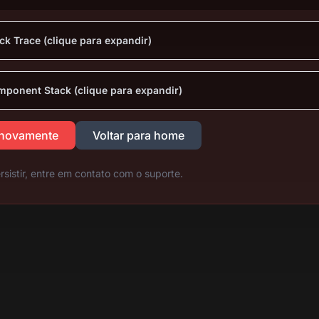
ck Trace (clique para expandir)
ponent Stack (clique para expandir)
 novamente
Voltar para home
rsistir, entre em contato com o suporte.